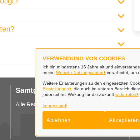
ötigt?
hten?
VERWENDUNG VON COOKIES
Ich bin mindestens 16 Jahre alt und einverstand
meine
Website-Nutzungsdaten
verarbeitet, um 
Weitere Erläuterungen zu den eingesetzten Cooki
Samtgemeinde Wathlingen
Einstellungen
, die auch im unteren Bereich diese
I
jederzeit mit Wirkung für die Zukunft
widerrufen
.
Er
Alle Rechte vorbehalten
Impressum
Co
Ablehnen
Akzeptieren
Da