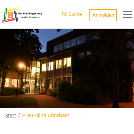
Zum Hauptinhalt springen
Suche
Anmelden
M
Start
Frau Alina Abraham