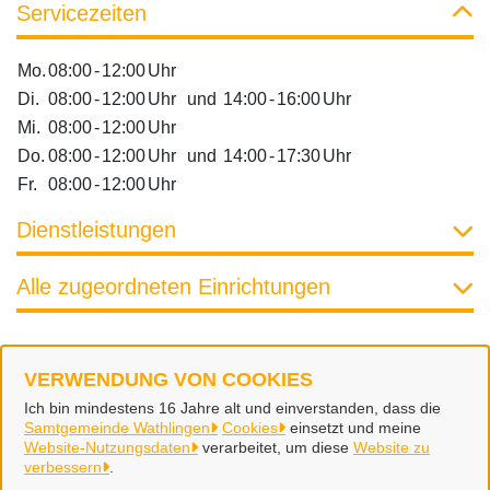
Servicezeiten
Mo.
08:00
-
12:00
Uhr
Di.
08:00
-
12:00
Uhr
und
14:00
-
16:00
Uhr
Mi.
08:00
-
12:00
Uhr
Do.
08:00
-
12:00
Uhr
und
14:00
-
17:30
Uhr
Fr.
08:00
-
12:00
Uhr
Dienstleistungen
Alle zugeordneten Einrichtungen
VERWENDUNG VON COOKIES
Samtgemeinde Wathlingen
Ich bin mindestens 16 Jahre alt und einverstanden, dass die
Samtgemeinde Wathlingen
Cookies
einsetzt und meine
Website-Nutzungsdaten
verarbeitet, um diese
Website zu
Alle Rechte vorbehalten
verbessern
.