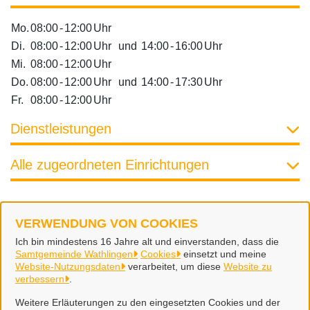
Mo.
08:00
-
12:00
Uhr
Di.
08:00
-
12:00
Uhr
und
14:00
-
16:00
Uhr
Mi.
08:00
-
12:00
Uhr
Do.
08:00
-
12:00
Uhr
und
14:00
-
17:30
Uhr
Fr.
08:00
-
12:00
Uhr
Dienstleistungen
Alle zugeordneten Einrichtungen
VERWENDUNG VON COOKIES
Samtgemeinde Wathlingen
Ich bin mindestens 16 Jahre alt und einverstanden, dass die
Samtgemeinde Wathlingen
Cookies
einsetzt und meine
Website-Nutzungsdaten
verarbeitet, um diese
Website zu
Alle Rechte vorbehalten
verbessern
.
Weitere Erläuterungen zu den eingesetzten Cookies und der