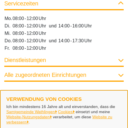
Servicezeiten
Mo.
08:00
-
12:00
Uhr
Di.
08:00
-
12:00
Uhr
und
14:00
-
16:00
Uhr
Mi.
08:00
-
12:00
Uhr
Do.
08:00
-
12:00
Uhr
und
14:00
-
17:30
Uhr
Fr.
08:00
-
12:00
Uhr
Dienstleistungen
Alle zugeordneten Einrichtungen
VERWENDUNG VON COOKIES
Samtgemeinde Wathlingen
Ich bin mindestens 16 Jahre alt und einverstanden, dass die
Samtgemeinde Wathlingen
Cookies
einsetzt und meine
Website-Nutzungsdaten
verarbeitet, um diese
Website zu
Alle Rechte vorbehalten
verbessern
.