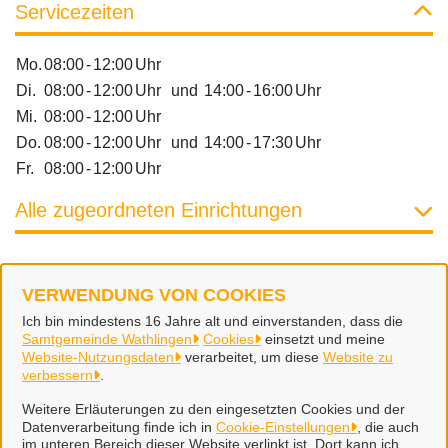
Servicezeiten
Mo.
08:00
-
12:00
Uhr
Di.
08:00
-
12:00
Uhr
und
14:00
-
16:00
Uhr
Mi.
08:00
-
12:00
Uhr
Do.
08:00
-
12:00
Uhr
und
14:00
-
17:30
Uhr
Fr.
08:00
-
12:00
Uhr
Alle zugeordneten Einrichtungen
VERWENDUNG VON COOKIES
Samtgemeinde Wathlingen
Ich bin mindestens 16 Jahre alt und einverstanden, dass die
Samtgemeinde Wathlingen
Cookies
einsetzt und meine
Website-Nutzungsdaten
verarbeitet, um diese
Website zu
Alle Rechte vorbehalten
verbessern
.
Weitere Erläuterungen zu den eingesetzten Cookies und der
Datenverarbeitung finde ich in
Cookie-Einstellungen
, die auch
Impressum
im unteren Bereich dieser Website verlinkt ist. Dort kann ich