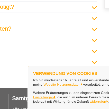
ötigt?
hten?
VERWENDUNG VON COOKIES
Ich bin mindestens 16 Jahre alt und einverstand
meine
Website-Nutzungsdaten
verarbeitet, um 
Weitere Erläuterungen zu den eingesetzten Cooki
Samtgemeinde Wathlingen
Einstellungen
, die auch im unteren Bereich diese
I
jederzeit mit Wirkung für die Zukunft
widerrufen
.
Er